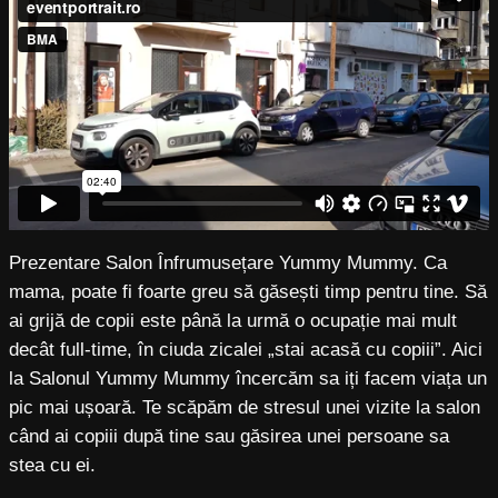
Prezentare Salon Înfrumusețare Yummy Mummy. Ca
mama, poate fi foarte greu să găsești timp pentru tine. Să
ai grijă de copii este până la urmă o ocupație mai mult
decât full-time, în ciuda zicalei „stai acasă cu copiii”. Aici
la Salonul Yummy Mummy încercăm sa iți facem viața un
pic mai ușoară. Te scăpăm de stresul unei vizite la salon
când ai copiii după tine sau găsirea unei persoane sa
stea cu ei.