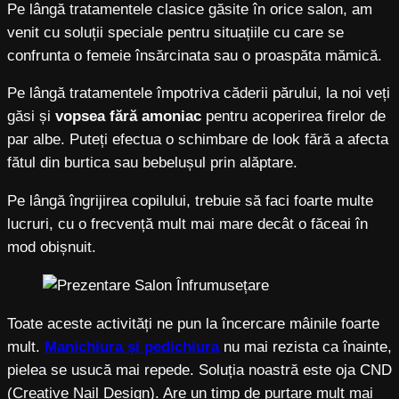
Pe lângă tratamentele clasice găsite în orice salon, am
venit cu soluții speciale pentru situațiile cu care se
confrunta o femeie însărcinata sau o proaspăta mămică.
Pe lângă tratamentele împotriva căderii părului, la noi veți
găsi și
vopsea fără amoniac
pentru acoperirea firelor de
par albe. Puteți efectua o schimbare de look fără a afecta
fătul din burtica sau bebelușul prin alăptare.
Pe lângă îngrijirea copilului, trebuie să faci foarte multe
lucruri, cu o frecvență mult mai mare decât o făceai în
mod obișnuit.
Toate aceste activități ne pun la încercare mâinile foarte
mult.
Manichiura și pedichiura
nu mai rezista ca înainte,
pielea se usucă mai repede. Soluția noastră este oja CND
(Creative Nail Design). Are un timp de purtare mult mai